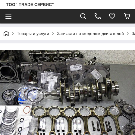
ТОО" TRADE СЕРВИС"
Товары и услуги
Запчасти по моделям двигателей
З