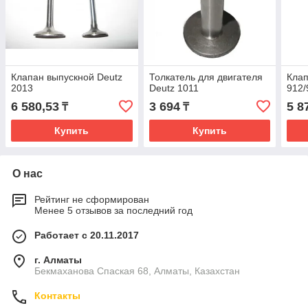
Клапан выпускной Deutz
Толкатель для двигателя
Клап
2013
Deutz 1011
912/
6 580,53
3 694
5 8
₸
₸
Купить
Купить
О нас
Рейтинг не сформирован
Менее 5 отзывов за последний год
Работает с 20.11.2017
г. Алматы
Бекмаханова Спаская 68, Алматы, Казахстан
Контакты