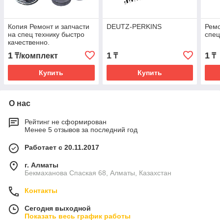
Копия Ремонт и запчасти
DEUTZ-PERKINS
Ремо
на спец технику быстро
спец
качественно.
1
1
1
₸/комплект
₸
₸
Купить
Купить
О нас
Рейтинг не сформирован
Менее 5 отзывов за последний год
Работает с 20.11.2017
г. Алматы
Бекмаханова Спаская 68, Алматы, Казахстан
Контакты
Сегодня выходной
Показать весь график работы