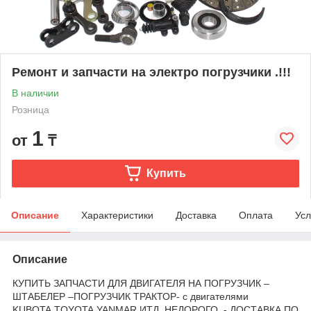
Ремонт и запчасти на электро погрузчики .!!!
В наличии
Розница
1
от
₸
Купить
Описание
Характеристики
Доставка
Оплата
Усл
Описание
КУПИТЬ ЗАПЧАСТИ ДЛЯ ДВИГАТЕЛЯ НА ПОГРУЗЧИК –
ШТАБЕЛЕР –ПОГРУЗЧИК ТРАКТОР- c двигателями
KUBOTA.TOYOTA,YANMAR.ИТД. НЕДОРОГО, - ДОСТАВКА ПО