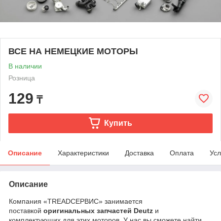
ВСЕ НА НЕМЕЦКИЕ МОТОРЫ
В наличии
Розница
129
₸
Купить
Описание
Характеристики
Доставка
Оплата
Усл
Описание
Компания «TREADСЕРВИС» занимается
поставкой
оригинальных запчастей Deutz
и
комплектующих для этих моторов. У нас вы сможете найти