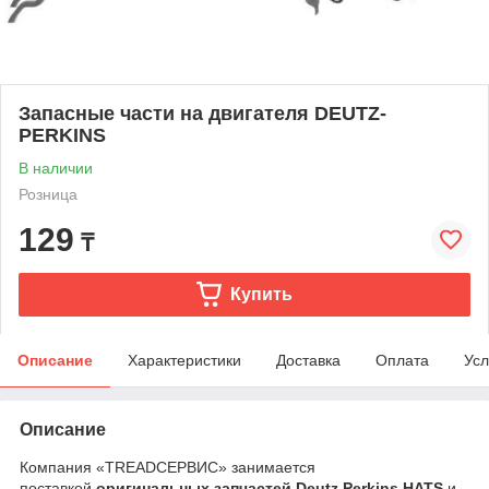
Запасные части на двигателя DEUTZ-
PERKINS
В наличии
Розница
129
₸
Купить
Описание
Характеристики
Доставка
Оплата
Усл
Описание
Компания «TREADСЕРВИС» занимается
поставкой
оригинальных запчастей Deutz,Perkins HATS
и