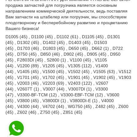
продажа запчастей для погрузчика является основным
направлением коммерческой деятельности, ведь поставляя
Вам запчасти на штабелер или погрузчик, мы способствуем
плодотворному и бесперебойному развитию и процветанию
Вашего бизнеса!
D1005 (45) , D1100 (45) , D1102 (61) , D1105 (45) , D1301
(45) , D1302 (45) , D1402 (45) , D1403 (45) , D1503
(45) , D1703 (46) , D1803 (45) , D650 (45) , D662 (1) , D722
(45) , D750 (45) , D850 (46) , D902 (45) , D905 (45) , D950
(45) , F2803DI (45) , S2800 (1) , V1100 (45) , V1105
(44) , V1200 (89) , V1205 (45) , V1305 (112) , V1400
(44) , V1405 (45) , V1500 (45) , V1502 (45) , V1505 (63) , V1512
(45) , V1701 (45) , V1702 (45) , V1901 (45) , V1902 (45) , V1903
(45) , V2003 (46) , V2203 (69) , V2403 (122) , V2607
(44) , V2607T (1) , V3007 (44) , V3007DI (1) , V3300
(47) , V3300-BF-TCM (12) , V3300-EBF-TCM (12) , V3600
(45) , V3800 (45) , V3800DI (1) , V3800DI-E (1) , V4000
(44) , V4300 (44) , V4702 (44) , WG750 (45) , Z482 (45) , Z600
(45) , Z602 (46) , Z750 (45) , Z851 (45)