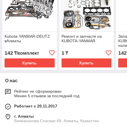
Kubota-YANMAR-DEUTZ
Ремонт и запчасти на
Запа
вАлматы
KUBOTA-YANMAR.
KUB
нали
142
1
142
₸/комплект
₸
Купить
Купить
О нас
Рейтинг не сформирован
Менее 5 отзывов за последний год
Работает с 20.11.2017
г. Алматы
Бекмаханова Спаская 68, Алматы, Казахстан