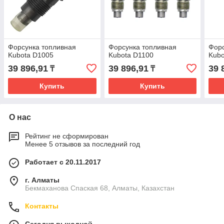
Форсунка топливная
Форсунка топливная
Форс
Kubota D1005
Kubota D1100
Kubo
39 896,91
39 896,91
39 
₸
₸
Купить
Купить
О нас
Рейтинг не сформирован
Менее 5 отзывов за последний год
Работает с 20.11.2017
г. Алматы
Бекмаханова Спаская 68, Алматы, Казахстан
Контакты