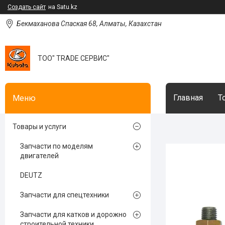
Создать сайт
на Satu.kz
Бекмаханова Спаская 68, Алматы, Казахстан
ТОО" TRADE СЕРВИС"
Главная
Т
Товары и услуги
Запчасти по моделям
двигателей
DEUTZ
Запчасти для спецтехники
Запчасти для катков и дорожно
строительной техники