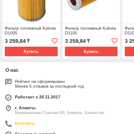
Фильтр топливный Kubota
Фильтр топливный Kubota
Филь
D1005
D1100
D11
3 259,84
3 259,84
3 2
₸
₸
Купить
Купить
О нас
Рейтинг не сформирован
Менее 5 отзывов за последний год
Работает с 20.11.2017
г. Алматы
Бекмаханова Спаская 68, Алматы, Казахстан
Контакты