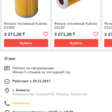
Фильтр топливный Kubota
Фильтр топливный Kubota
Филь
D1005
D1100
D11
3 271,26
3 271,26
3 2
₸
₸
Купить
Купить
О нас
Рейтинг не сформирован
Менее 5 отзывов за последний год
Работает с 20.11.2017
г. Алматы
Бекмаханова Спаская 68, Алматы, Казахстан
Контакты