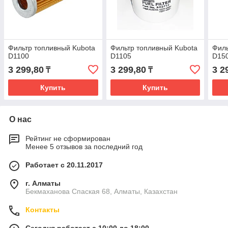
Фильтр топливный Kubota
Фильтр топливный Kubota
Филь
D1100
D1105
D15
3 299,80
3 299,80
3 2
₸
₸
Купить
Купить
О нас
Рейтинг не сформирован
Менее 5 отзывов за последний год
Работает с 20.11.2017
г. Алматы
Бекмаханова Спаская 68, Алматы, Казахстан
Контакты