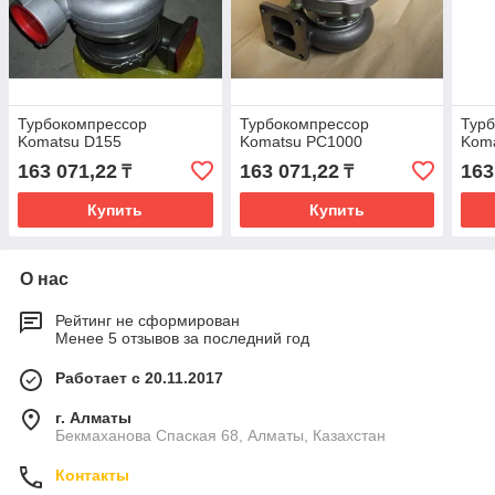
Турбокомпрессор
Турбокомпрессор
Тур
Komatsu D155
Komatsu PC1000
Kom
163 071,22
163 071,22
163
₸
₸
Купить
Купить
О нас
Рейтинг не сформирован
Менее 5 отзывов за последний год
Работает с 20.11.2017
г. Алматы
Бекмаханова Спаская 68, Алматы, Казахстан
Контакты