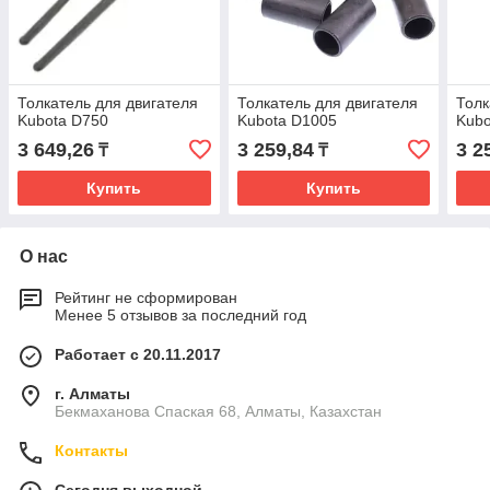
Толкатель для двигателя
Толкатель для двигателя
Толк
Kubota D750
Kubota D1005
Kubo
3 649,26
3 259,84
3 2
₸
₸
Купить
Купить
О нас
Рейтинг не сформирован
Менее 5 отзывов за последний год
Работает с 20.11.2017
г. Алматы
Бекмаханова Спаская 68, Алматы, Казахстан
Контакты