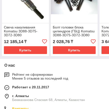
Свеча накаливания
Болт головки блока
Толк
Komatsu 3D88-3D75-
цилиндров (ГБЦ) Komatsu
Koma
3D72-3D80
3D88-3D75-3D72-3D80
3D7
12 185,14
2 028,76
3 6
₸
₸
Купить
Купить
О нас
Рейтинг не сформирован
Менее 5 отзывов за последний год
Работает с 20.11.2017
г. Алматы
Бекмаханова Спаская 68, Алматы, Казахстан
Контакты