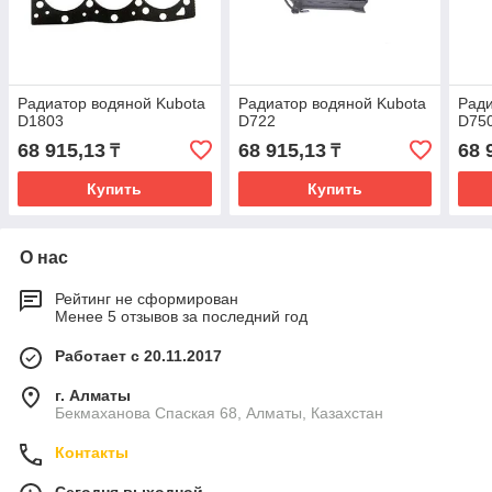
Радиатор водяной Kubota
Радиатор водяной Kubota
Ради
D1803
D722
D75
68 915,13
68 915,13
68 
₸
₸
Купить
Купить
О нас
Рейтинг не сформирован
Менее 5 отзывов за последний год
Работает с 20.11.2017
г. Алматы
Бекмаханова Спаская 68, Алматы, Казахстан
Контакты