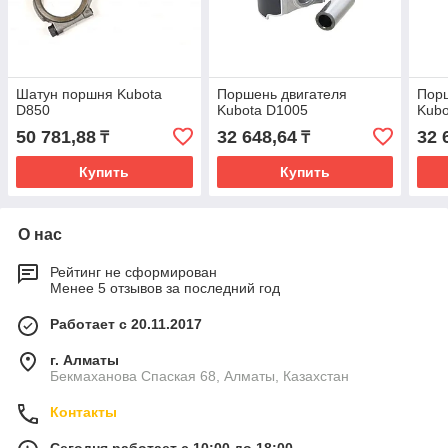
Шатун поршня Kubota
Поршень двигателя
Порш
D850
Kubota D1005
Kubo
50 781,88
32 648,64
32 
₸
₸
Купить
Купить
О нас
Рейтинг не сформирован
Менее 5 отзывов за последний год
Работает с 20.11.2017
г. Алматы
Бекмаханова Спаская 68, Алматы, Казахстан
Контакты