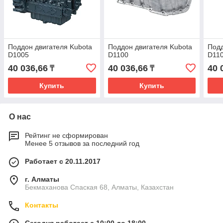
Поддон двигателя Kubota
Поддон двигателя Kubota
Подд
D1005
D1100
D11
40 036,66
40 036,66
40 
₸
₸
Купить
Купить
О нас
Рейтинг не сформирован
Менее 5 отзывов за последний год
Работает с 20.11.2017
г. Алматы
Бекмаханова Спаская 68, Алматы, Казахстан
Контакты