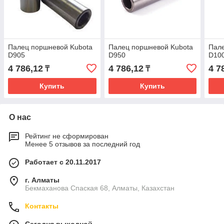
Палец поршневой Kubota
Палец поршневой Kubota
Пале
D905
D950
D10
4 786,12
4 786,12
4 7
₸
₸
Купить
Купить
О нас
Рейтинг не сформирован
Менее 5 отзывов за последний год
Работает с 20.11.2017
г. Алматы
Бекмаханова Спаская 68, Алматы, Казахстан
Контакты