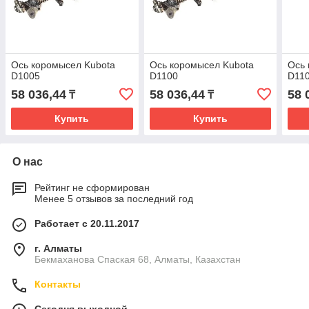
Ось коромысел Kubota
Ось коромысел Kubota
Ось 
D1005
D1100
D11
58 036,44
58 036,44
58 
₸
₸
Купить
Купить
О нас
Рейтинг не сформирован
Менее 5 отзывов за последний год
Работает с 20.11.2017
г. Алматы
Бекмаханова Спаская 68, Алматы, Казахстан
Контакты