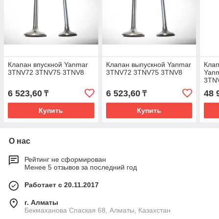
Клапан впускной Yanmar
Клапан выпускной Yanmar
Кла
3TNV72 3TNV75 3TNV8
3TNV72 3TNV75 3TNV8
Yan
3TN
6 523,60
6 523,60
48 
₸
₸
Купить
Купить
О нас
Рейтинг не сформирован
Менее 5 отзывов за последний год
Работает с 20.11.2017
г. Алматы
Бекмаханова Спаская 68, Алматы, Казахстан