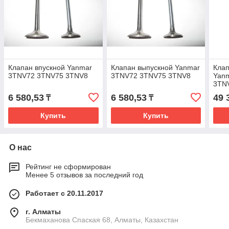
Клапан впускной Yanmar
Клапан выпускной Yanmar
Кла
3TNV72 3TNV75 3TNV8
3TNV72 3TNV75 3TNV8
Yan
3TN
6 580,53
6 580,53
49 
₸
₸
Купить
Купить
О нас
Рейтинг не сформирован
Менее 5 отзывов за последний год
Работает с 20.11.2017
г. Алматы
Бекмаханова Спаская 68, Алматы, Казахстан