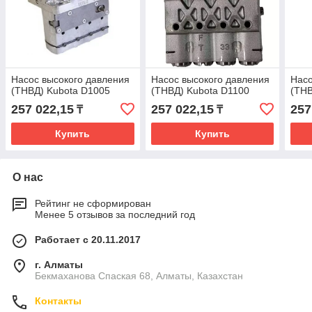
Насос высокого давления
Насос высокого давления
Насо
(ТНВД) Kubota D1005
(ТНВД) Kubota D1100
(ТНВ
257 022,15
257 022,15
257
₸
₸
Купить
Купить
О нас
Рейтинг не сформирован
Менее 5 отзывов за последний год
Работает с 20.11.2017
г. Алматы
Бекмаханова Спаская 68, Алматы, Казахстан
Контакты