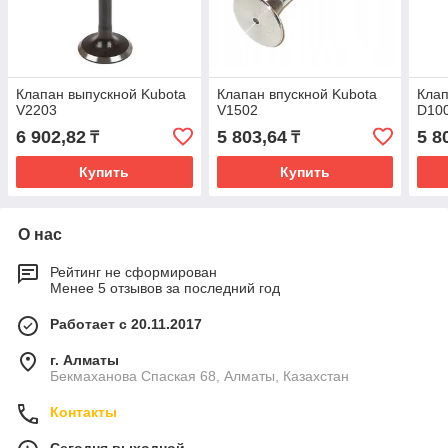
Клапан выпускной Kubota
Клапан впускной Kubota
Клап
V2203
V1502
D10
6 902,82
5 803,64
5 8
₸
₸
Купить
Купить
О нас
Рейтинг не сформирован
Менее 5 отзывов за последний год
Работает с 20.11.2017
г. Алматы
Бекмаханова Спаская 68, Алматы, Казахстан
Контакты