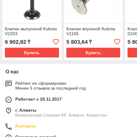
Клапан выпускной Kubota
Клапан впускной Kubota
Клап
V2203
V1105
D10
6 902,82
5 803,64
5 8
₸
₸
Купить
Купить
О нас
Рейтинг не сформирован
Менее 5 отзывов за последний год
Работает с 20.11.2017
г. Алматы
Бекмаханова Спаская 68, Алматы, Казахстан
Контакты