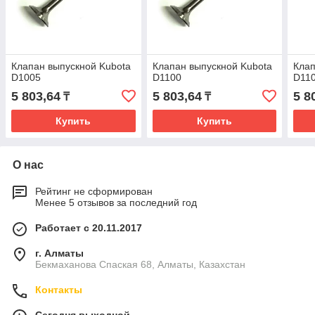
Клапан выпускной Kubota
Клапан выпускной Kubota
Клап
D1005
D1100
D11
5 803,64
5 803,64
5 8
₸
₸
Купить
Купить
О нас
Рейтинг не сформирован
Менее 5 отзывов за последний год
Работает с 20.11.2017
г. Алматы
Бекмаханова Спаская 68, Алматы, Казахстан
Контакты