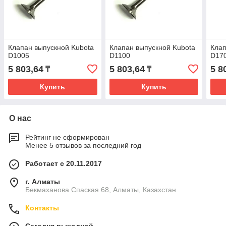
Клапан выпускной Kubota
Клапан выпускной Kubota
Клап
D1005
D1100
D17
5 803,64
5 803,64
5 8
₸
₸
Купить
Купить
О нас
Рейтинг не сформирован
Менее 5 отзывов за последний год
Работает с 20.11.2017
г. Алматы
Бекмаханова Спаская 68, Алматы, Казахстан
Контакты