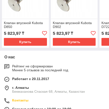
Клапан впускной Kubota
Клапан впускной Kubota
Клап
D850
D902
D72
5 823,97
5 823,97
5 8
₸
₸
Купить
Купить
О нас
Рейтинг не сформирован
Менее 5 отзывов за последний год
Работает с 20.11.2017
г. Алматы
Бекмаханова Спаская 68, Алматы, Казахстан
Контакты