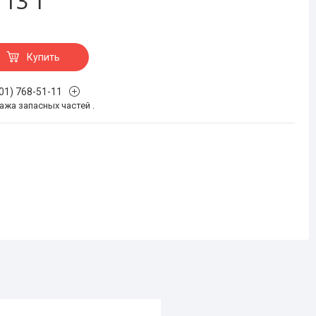
т
13 ₸
Купить
701) 768-51-11
жа запасных частей .