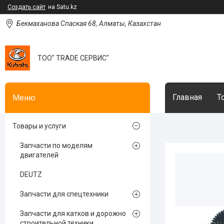
Создать сайт
на Satu.kz
Бекмаханова Спаская 68, Алматы, Казахстан
ТОО" TRADE СЕРВИС"
Главная
Т
Товары и услуги
Запчасти по моделям
двигателей
DEUTZ
Запчасти для спецтехники
Запчасти для катков и дорожно
строительной техники