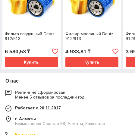
Фильтр воздушный Deutz
Фильтр масляный Deutz
Филь
912/913
912/913
912/
6 580,53
4 933,81
3 6
₸
₸
Купить
Купить
О нас
Рейтинг не сформирован
Менее 5 отзывов за последний год
Работает с 20.11.2017
г. Алматы
Бекмаханова Спаская 68, Алматы, Казахстан
Контакты