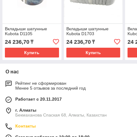
Вкладыши шатунные
Вкладыши шатунные
Вкл
Kubota D1105
Kubota D1703
Kubo
24 236,70
24 236,70
24 
₸
₸
Купить
Купить
О нас
Рейтинг не сформирован
Менее 5 отзывов за последний год
Работает с 20.11.2017
г. Алматы
Бекмаханова Спаская 68, Алматы, Казахстан
Контакты