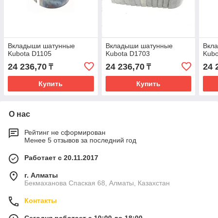
Вкладыши шатунные
Вкладыши шатунные
Вкл
Kubota D1105
Kubota D1703
Kubo
24 236,70
24 236,70
24 
₸
₸
Купить
Купить
О нас
Рейтинг не сформирован
Менее 5 отзывов за последний год
Работает с 20.11.2017
г. Алматы
Бекмаханова Спаская 68, Алматы, Казахстан
Контакты