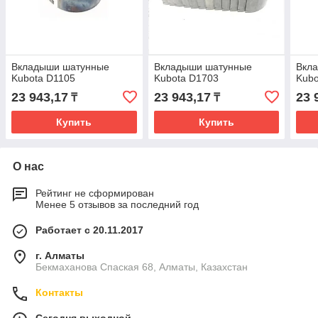
Вкладыши шатунные
Вкладыши шатунные
Вкл
Kubota D1105
Kubota D1703
Kubo
23 943,17
23 943,17
23 
₸
₸
Купить
Купить
О нас
Рейтинг не сформирован
Менее 5 отзывов за последний год
Работает с 20.11.2017
г. Алматы
Бекмаханова Спаская 68, Алматы, Казахстан
Контакты