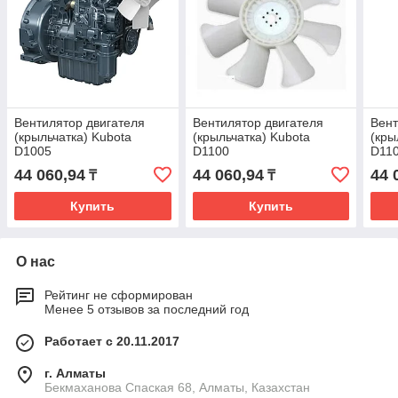
Вентилятор двигателя
Вентилятор двигателя
Вент
(крыльчатка) Kubota
(крыльчатка) Kubota
(кры
D1005
D1100
D11
44 060,94
44 060,94
44 
₸
₸
Купить
Купить
О нас
Рейтинг не сформирован
Менее 5 отзывов за последний год
Работает с 20.11.2017
г. Алматы
Бекмаханова Спаская 68, Алматы, Казахстан