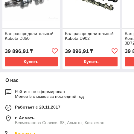
Вал распределительный
Вал распределительный
Вал
Kubota D850
Kubota D902
Koma
3D7
39 896,91
39 896,91
39 
₸
₸
Купить
Купить
О нас
Рейтинг не сформирован
Менее 5 отзывов за последний год
Работает с 20.11.2017
г. Алматы
Бекмаханова Спаская 68, Алматы, Казахстан
Контакты