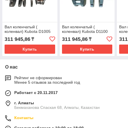
Вал коленчатый (
Вал коленчатый (
Вал 
коленвал) Kubota D1005
коленвал) Kubota D1100
коле
311 945,86
311 945,86
311
₸
₸
Купить
Купить
О нас
Рейтинг не сформирован
Менее 5 отзывов за последний год
Работает с 20.11.2017
г. Алматы
Бекмаханова Спаская 68, Алматы, Казахстан
Контакты