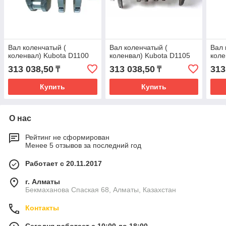
Вал коленчатый (
Вал коленчатый (
Вал 
коленвал) Kubota D1100
коленвал) Kubota D1105
коле
313 038,50
313 038,50
313
₸
₸
Купить
Купить
О нас
Рейтинг не сформирован
Менее 5 отзывов за последний год
Работает с 20.11.2017
г. Алматы
Бекмаханова Спаская 68, Алматы, Казахстан
Контакты