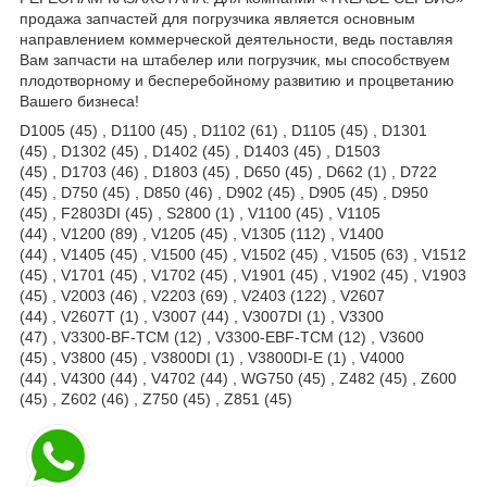
продажа запчастей для погрузчика является основным
направлением коммерческой деятельности, ведь поставляя
Вам запчасти на штабелер или погрузчик, мы способствуем
плодотворному и бесперебойному развитию и процветанию
Вашего бизнеса!
D1005 (45) , D1100 (45) , D1102 (61) , D1105 (45) , D1301
(45) , D1302 (45) , D1402 (45) , D1403 (45) , D1503
(45) , D1703 (46) , D1803 (45) , D650 (45) , D662 (1) , D722
(45) , D750 (45) , D850 (46) , D902 (45) , D905 (45) , D950
(45) , F2803DI (45) , S2800 (1) , V1100 (45) , V1105
(44) , V1200 (89) , V1205 (45) , V1305 (112) , V1400
(44) , V1405 (45) , V1500 (45) , V1502 (45) , V1505 (63) , V1512
(45) , V1701 (45) , V1702 (45) , V1901 (45) , V1902 (45) , V1903
(45) , V2003 (46) , V2203 (69) , V2403 (122) , V2607
(44) , V2607T (1) , V3007 (44) , V3007DI (1) , V3300
(47) , V3300-BF-TCM (12) , V3300-EBF-TCM (12) , V3600
(45) , V3800 (45) , V3800DI (1) , V3800DI-E (1) , V4000
(44) , V4300 (44) , V4702 (44) , WG750 (45) , Z482 (45) , Z600
(45) , Z602 (46) , Z750 (45) , Z851 (45)