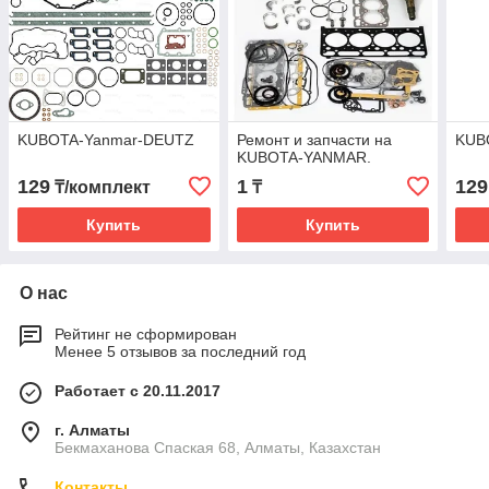
KUBOTA-Yanmar-DEUTZ
Ремонт и запчасти на
KUB
KUBOTA-YANMAR.
129
1
129
₸/комплект
₸
Купить
Купить
О нас
Рейтинг не сформирован
Менее 5 отзывов за последний год
Работает с 20.11.2017
г. Алматы
Бекмаханова Спаская 68, Алматы, Казахстан
Контакты