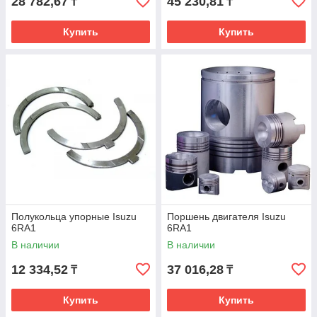
28 782,67
45 230,81
₸
₸
Купить
Купить
Полукольца упорные Isuzu
Поршень двигателя Isuzu
6RA1
6RA1
В наличии
В наличии
12 334,52
37 016,28
₸
₸
Купить
Купить