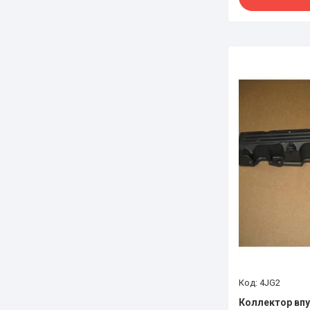
4JG2
Коллектор впу