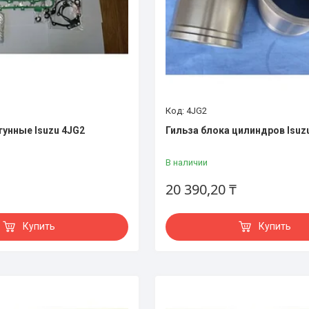
4JG2
унные Isuzu 4JG2
Гильза блока цилиндров Isuz
В наличии
20 390,20 ₸
Купить
Купить