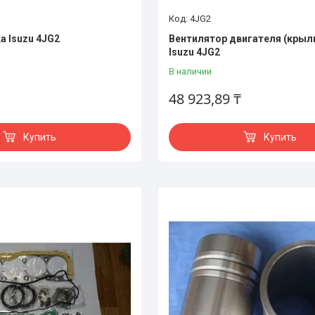
4JG2
а Isuzu 4JG2
Вентилятор двигателя (крыл
Isuzu 4JG2
В наличии
48 923,89 ₸
Купить
Купить