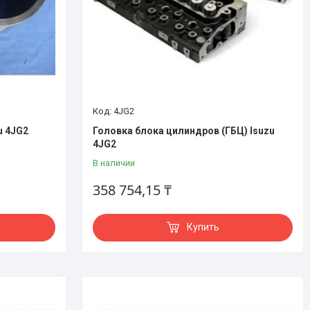
4JG2
u 4JG2
Головка блока цилиндров (ГБЦ) Isuzu
4JG2
В наличии
358 754,15 ₸
Купить