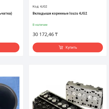
4JG2
ьчатка)
Вкладыши коренные Isuzu 4JG2
В наличии
30 172,46 ₸
Купить