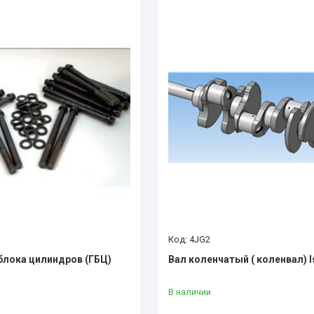
4JG2
блока цилиндров (ГБЦ)
Вал коленчатый ( коленвал) I
В наличии